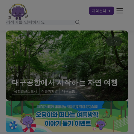
지역선택
1
/
7
대구
대구공항에서 시작하는 자연 여행
공항인근소도시
여름의자연
대구공항