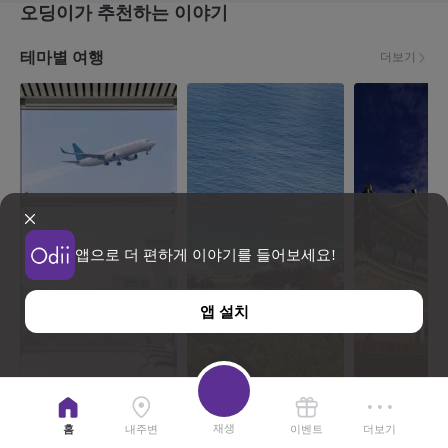
오딩이가 추천하는 이야기
테마별 여행
더보기
앱으로 더 편하게 이야기를 들어보세요!
앱 설치
지역공항과 함께하는 소도시 여행
함께 걸어요, 코리아둘레길
한눈에 담는 한
재생
홈
내주변
이벤트
더보기
이야기
12
이야기
2
이야기
20