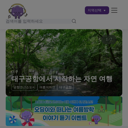
지역선택
1
/
7
대구
대구공항에서 시작하는 자연 여행
공항인근소도시
여름의자연
대구공항