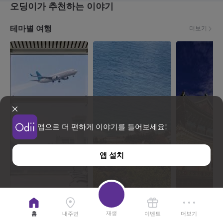
오딩이가 추천하는 이야기
테마별 여행
더보기
앱으로 더 편하게 이야기를 들어보세요!
앱 설치
지역공항과 함께하는 소도시 여행
함께 걸어요, 코리아둘레길
한눈에 담는 한
재생
홈
내주변
이벤트
더보기
이야기
12
이야기
2
이야기
20