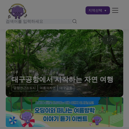
지역선택
1
/
7
대구
대구공항에서 시작하는 자연 여행
공항인근소도시
여름의자연
대구공항