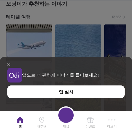
오딩이가 추천하는 이야기
테마별 여행
더보기
앱으로 더 편하게 이야기를 들어보세요!
앱 설치
지역공항과 함께하는 소도시 여행
함께 걸어요, 코리아둘레길
한눈에 담는 한
재생
홈
내주변
이벤트
더보기
이야기
12
이야기
2
이야기
20