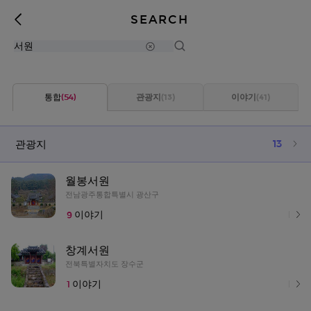
SEARCH
(13)
(41)
(54)
관광지
이야기
통합
13
관광지
월봉서원
전남광주통합특별시 광산구
9
이야기
창계서원
전북특별자치도 장수군
1
이야기