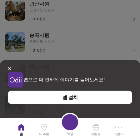
병산서원
경상북도 안동시
1
이야기
송곡서원
충청남도 서산시
1
이야기
혜산서원
경상남도 밀양시
앱으로 더 편하게 이야기를 들어보세요!
1
이야기
앱 설치
내산서원
전남광주통합특별시 영광군
1
이야기
대구 도동서원
재생
홈
내주변
이벤트
더보기
대구 달성군
이용약관
개인정보 처리방침
위치기반서비스 이용약관