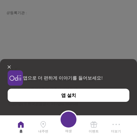
@등록기관 :
앱으로 더 편하게 이야기를 들어보세요!
이용약관
개인정보 처리방침
위치기반서비스 이용약관
우)26464 강원특별자치도 원주시 세계로 10
앱 설치
사업자등록번호 202-81-50707 TEL : 033-738-3000
Copyright © 한국관광공사 All rights reserved.
재생
홈
내주변
이벤트
더보기