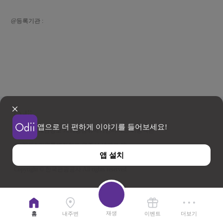
@등록기관 :
앱으로 더 편하게 이야기를 들어보세요!
이용약관
개인정보 처리방침
위치기반서비스 이용약관
우)26464 강원특별자치도 원주시 세계로 10
앱 설치
사업자등록번호 202-81-50707 TEL : 033-738-3000
Copyright © 한국관광공사 All rights reserved.
재생
홈
내주변
이벤트
더보기