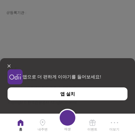
@등록기관 :
앱으로 더 편하게 이야기를 들어보세요!
이용약관
개인정보 처리방침
위치기반서비스 이용약관
우)26464 강원특별자치도 원주시 세계로 10
앱 설치
사업자등록번호 202-81-50707 TEL : 033-738-3000
Copyright © 한국관광공사 All rights reserved.
재생
홈
내주변
이벤트
더보기