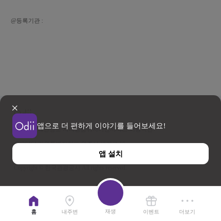
@등록기관 :
앱으로 더 편하게 이야기를 들어보세요!
이용약관
개인정보 처리방침
위치기반서비스 이용약관
우)26464 강원특별자치도 원주시 세계로 10
앱 설치
사업자등록번호 202-81-50707 TEL : 033-738-3000
Copyright © 한국관광공사 All rights reserved.
재생
홈
내주변
이벤트
더보기