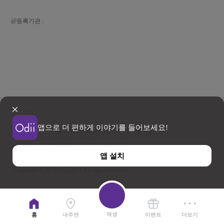
@등록기관 :
앱으로 더 편하게 이야기를 들어보세요!
이용약관
개인정보 처리방침
위치기반서비스 이용약관
우)26464 강원특별자치도 원주시 세계로 10
앱 설치
사업자등록번호 202-81-50707 TEL : 033-738-3000
Copyright © 한국관광공사 All rights reserved.
재생
홈
내주변
이벤트
더보기