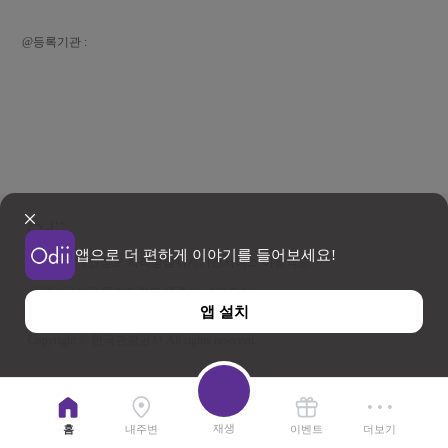
@등록기관 :
앱으로 더 편하게 이야기를 들어보세요!
이용약관
개인정보 처리방침
위치기반서비스 이용약관
우)26464 강원특별자치도 원주시 세계로 10
앱 설치
사업자등록번호 202-81-50707 TEL : 033-738-3000
Copyright © 한국관광공사 All rights reserved.
재생
홈
내주변
이벤트
더보기