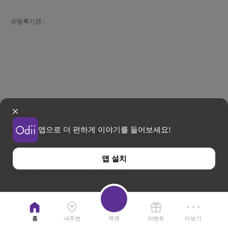
@등록기관 :
앱으로 더 편하게 이야기를 들어보세요!
이용약관
개인정보 처리방침
위치기반서비스 이용약관
우)26464 강원특별자치도 원주시 세계로 10
앱 설치
사업자등록번호 202-81-50707 TEL : 033-738-3000
Copyright © 한국관광공사 All rights reserved.
재생
홈
내주변
이벤트
더보기