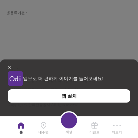
@등록기관 :
앱으로 더 편하게 이야기를 들어보세요!
이용약관
개인정보 처리방침
위치기반서비스 이용약관
우)26464 강원특별자치도 원주시 세계로 10
앱 설치
사업자등록번호 202-81-50707 TEL : 033-738-3000
Copyright © 한국관광공사 All rights reserved.
재생
홈
내주변
이벤트
더보기