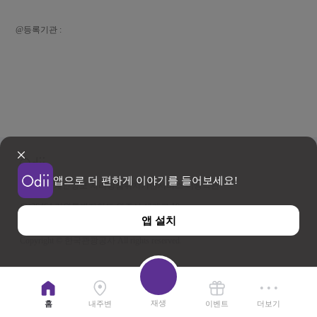
@등록기관 :
앱으로 더 편하게 이야기를 들어보세요!
이용약관
개인정보 처리방침
위치기반서비스 이용약관
우)26464 강원특별자치도 원주시 세계로 10
앱 설치
사업자등록번호 202-81-50707 TEL : 033-738-3000
Copyright © 한국관광공사 All rights reserved.
재생
홈
내주변
이벤트
더보기