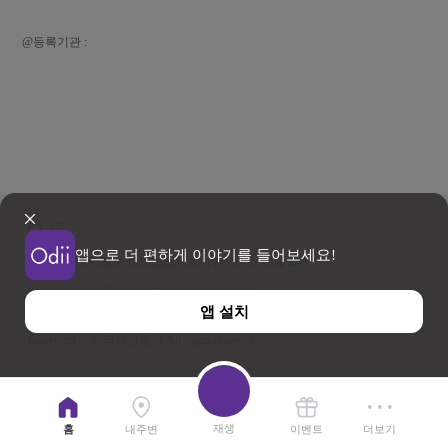
@등록기관 :
앱으로 더 편하게 이야기를 들어보세요!
이용약관
개인정보 처리방침
위치기반서비스 이용약관
우)26464 강원특별자치도 원주시 세계로 10
앱 설치
사업자등록번호 202-81-50707 TEL : 033-738-3000
Copyright © 한국관광공사 All rights reserved.
재생
홈
내주변
이벤트
더보기