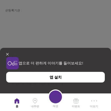
@등록기관 :
앱으로 더 편하게 이야기를 들어보세요!
이용약관
개인정보 처리방침
위치기반서비스 이용약관
우)26464 강원특별자치도 원주시 세계로 10
앱 설치
사업자등록번호 202-81-50707 TEL : 033-738-3000
Copyright © 한국관광공사 All rights reserved.
재생
홈
내주변
이벤트
더보기