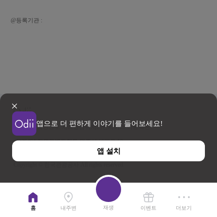
@등록기관 :
앱으로 더 편하게 이야기를 들어보세요!
이용약관
개인정보 처리방침
위치기반서비스 이용약관
우)26464 강원특별자치도 원주시 세계로 10
앱 설치
사업자등록번호 202-81-50707 TEL : 033-738-3000
Copyright © 한국관광공사 All rights reserved.
재생
홈
내주변
이벤트
더보기