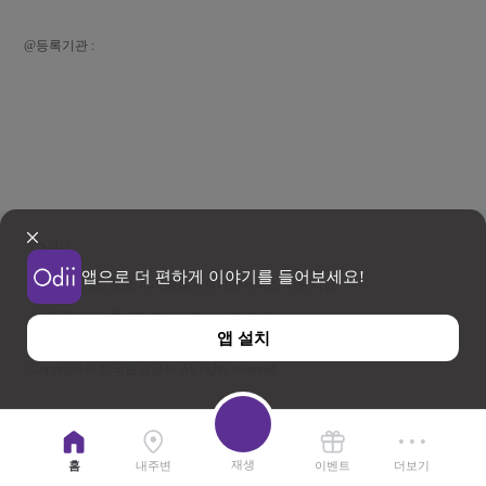
@등록기관 :
앱으로 더 편하게 이야기를 들어보세요!
이용약관
개인정보 처리방침
위치기반서비스 이용약관
우)26464 강원특별자치도 원주시 세계로 10
앱 설치
사업자등록번호 202-81-50707 TEL : 033-738-3000
Copyright © 한국관광공사 All rights reserved.
재생
홈
내주변
이벤트
더보기