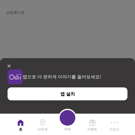
@등록기관 :
앱으로 더 편하게 이야기를 들어보세요!
이용약관
개인정보 처리방침
위치기반서비스 이용약관
우)26464 강원특별자치도 원주시 세계로 10
앱 설치
사업자등록번호 202-81-50707 TEL : 033-738-3000
Copyright © 한국관광공사 All rights reserved.
재생
홈
내주변
이벤트
더보기