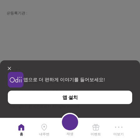
@등록기관 :
앱으로 더 편하게 이야기를 들어보세요!
이용약관
개인정보 처리방침
위치기반서비스 이용약관
우)26464 강원특별자치도 원주시 세계로 10
앱 설치
사업자등록번호 202-81-50707 TEL : 033-738-3000
Copyright © 한국관광공사 All rights reserved.
재생
홈
내주변
이벤트
더보기