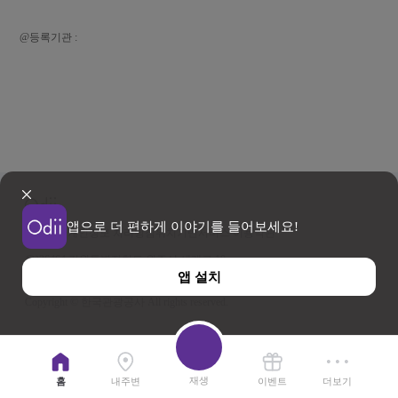
@등록기관 :
앱으로 더 편하게 이야기를 들어보세요!
이용약관
개인정보 처리방침
위치기반서비스 이용약관
우)26464 강원특별자치도 원주시 세계로 10
앱 설치
사업자등록번호 202-81-50707 TEL : 033-738-3000
Copyright © 한국관광공사 All rights reserved.
재생
홈
내주변
이벤트
더보기