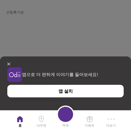
@등록기관 :
앱으로 더 편하게 이야기를 들어보세요!
이용약관
개인정보 처리방침
위치기반서비스 이용약관
우)26464 강원특별자치도 원주시 세계로 10
앱 설치
사업자등록번호 202-81-50707 TEL : 033-738-3000
Copyright © 한국관광공사 All rights reserved.
재생
홈
내주변
이벤트
더보기