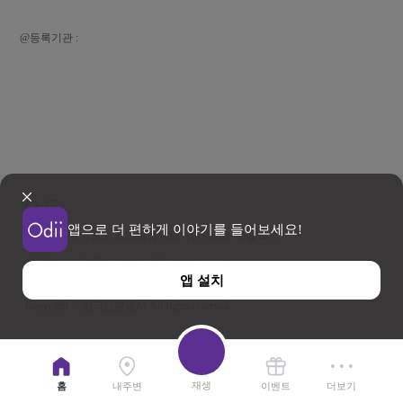
@등록기관 :
앱으로 더 편하게 이야기를 들어보세요!
이용약관
개인정보 처리방침
위치기반서비스 이용약관
우)26464 강원특별자치도 원주시 세계로 10
앱 설치
사업자등록번호 202-81-50707 TEL : 033-738-3000
Copyright © 한국관광공사 All rights reserved.
재생
홈
내주변
이벤트
더보기