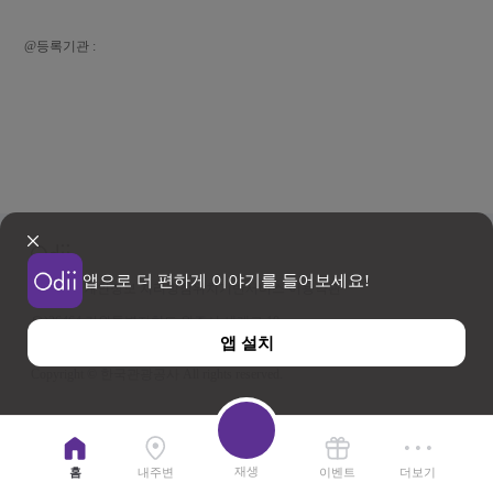
@등록기관 :
앱으로 더 편하게 이야기를 들어보세요!
이용약관
개인정보 처리방침
위치기반서비스 이용약관
우)26464 강원특별자치도 원주시 세계로 10
앱 설치
사업자등록번호 202-81-50707 TEL : 033-738-3000
Copyright © 한국관광공사 All rights reserved.
재생
홈
내주변
이벤트
더보기