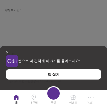
@등록기관 :
앱으로 더 편하게 이야기를 들어보세요!
이용약관
개인정보 처리방침
위치기반서비스 이용약관
우)26464 강원특별자치도 원주시 세계로 10
앱 설치
사업자등록번호 202-81-50707 TEL : 033-738-3000
Copyright © 한국관광공사 All rights reserved.
재생
홈
내주변
이벤트
더보기