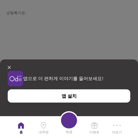
@등록기관 :
앱으로 더 편하게 이야기를 들어보세요!
이용약관
개인정보 처리방침
위치기반서비스 이용약관
우)26464 강원특별자치도 원주시 세계로 10
앱 설치
사업자등록번호 202-81-50707 TEL : 033-738-3000
Copyright © 한국관광공사 All rights reserved.
재생
홈
내주변
이벤트
더보기