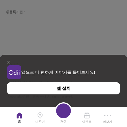
@등록기관 :
앱으로 더 편하게 이야기를 들어보세요!
이용약관
개인정보 처리방침
위치기반서비스 이용약관
우)26464 강원특별자치도 원주시 세계로 10
앱 설치
사업자등록번호 202-81-50707 TEL : 033-738-3000
Copyright © 한국관광공사 All rights reserved.
재생
홈
내주변
이벤트
더보기