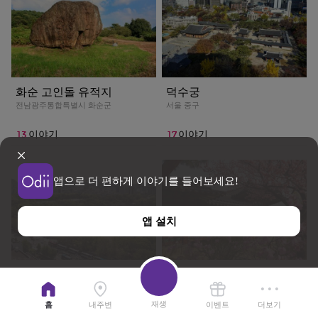
화순 고인돌 유적지
덕수궁
전남광주통합특별시 화순군
서울 중구
13
17
이야기
이야기
앱으로 더 편하게 이야기를 들어보세요!
앱 설치
창경궁
창덕궁
서울 종로구
서울 종로구
재생
홈
내주변
이벤트
더보기
24
29
이야기
이야기