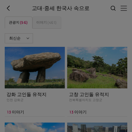
고대·중세 한국사 속으로
(56)
(461)
관광지
이야기
강화 고인돌 유적지
고창 고인돌 유적지
인천 강화군
전북특별자치도 고창군
13
13
이야기
이야기