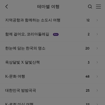
테마별 여행
12
지역공항과 함께하는 소도시 여행
2
함께 걸어요, 코리아둘레길
20
한눈에 담는 한국의 명소
3
옥상달빛 X 달빛산책
48
K-문화 여행
25
대한민국 밤밤곡곡
33
K-로컬 미식 여행