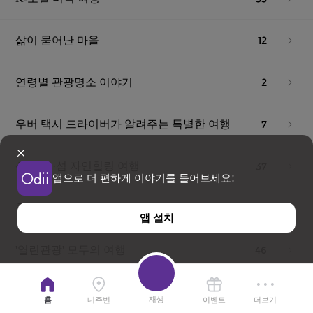
12
삶이 묻어난 마을
2
연령별 관광명소 이야기
7
우버 택시 드라이버가 알려주는 특별한 여행
37
산·바다·섬 자연힐링 여행
앱으로 더 편하게 이야기를 들어보세요!
56
참, 걷기 좋은 길
앱 설치
46
'열린관광' 모두의 여행
38
구석구석 골목여행
재생
홈
내주변
이벤트
더보기